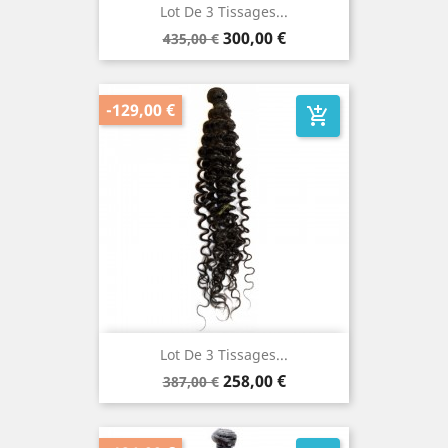
Lot De 3 Tissages...
Prix
Prix
300,00 €
435,00 €
de
base
-129,00 €
add_shopping_cart
Lot De 3 Tissages...
Prix
Prix
258,00 €
387,00 €
de
base