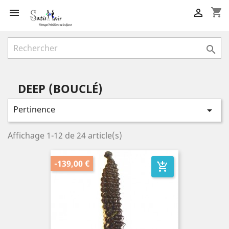
shopping_cart



DEEP (BOUCLÉ)
Pertinence

Affichage 1-12 de 24 article(s)
-139,00 €
add_shopping_cart