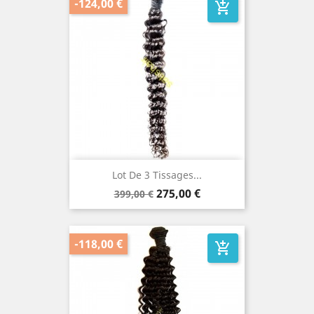
-124,00 €
add_shopping_cart
Lot De 3 Tissages...
Prix
Prix
275,00 €
399,00 €
de
base
-118,00 €
add_shopping_cart