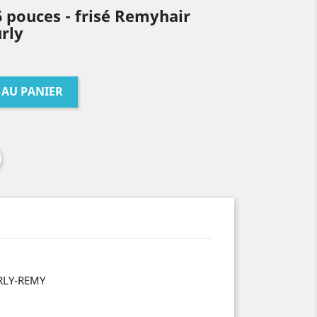
6 pouces - frisé Remyhair
urly
 AU PANIER
RLY-REMY