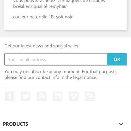
Vous pouvez achetez ici 3 paquets de tissages
brésiliens qualité remyhair
couleur naturelle 1B, soit noir
Get our latest news and special sales
You may unsubscribe at any moment. For that purpose,
please find our contact info in the legal notice.
Facebook
Twitter
Rss
YouTube
Vimeo
Instagram
PRODUCTS
